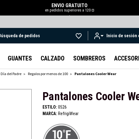
ENVÍO GRATUITO
en pedidos superiores a 120 ¤
.
Búsqueda de pedidos
Inicio de sesión
Ir al contenido principal
GUANTES
CALZADO
SOMBREROS
ACCESOR
 Día del Padre
Regalos por menos de 100
Pantalones Cooler Wear
Pantalones Cooler W
ESTILO:
0526
MARCA:
RefrigiWear