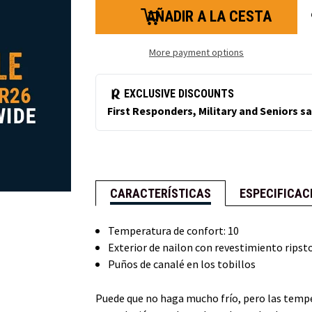
de
de
pantalones
pantalones
Cooler
Cooler
Wear™.
Wear
More payment options
CARACTERÍSTICAS
ESPECIFICAC
Temperatura de confort: 10
Exterior de nailon con revestimiento ripst
Puños de canalé en los tobillos
Puede que no haga mucho frío, pero las tempe