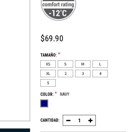
$69.90
*
TAMAÑO:
XS
S
M
L
XL
2
3
4
5
*
COLOR:
NAVY
CANTIDAD:
Disminuya
Aumentar
la
la
cantidad
cantidad