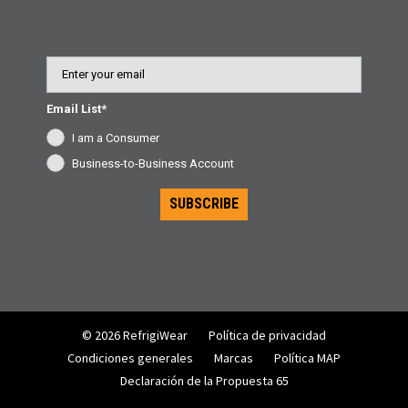
Email
Email List*
I am a Consumer
Business-to-Business Account
SUBSCRIBE
© 2026 RefrigiWear
Política de privacidad
Condiciones generales
Marcas
Política MAP
Declaración de la Propuesta 65