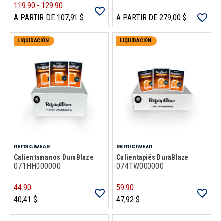
119.90 - 129.90
A PARTIR DE 107,91 $
A PARTIR DE 279,00 $
LIQUIDACIÓN
LIQUIDACIÓN
REFRIGIWEAR
REFRIGIWEAR
Calientamanos DuraBlaze
Calientapiés DuraBlaze
071HH000000
074TW000000
44.90
59.90
40,41 $
47,92 $