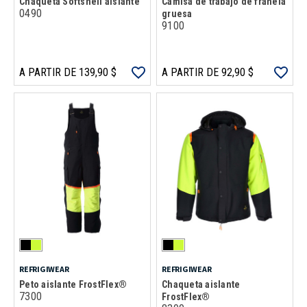
Chaqueta Softshell aislante
Camisa de trabajo de franela
0490
gruesa
9100
A PARTIR DE 139,90 $
A PARTIR DE 92,90 $
REFRIGIWEAR
REFRIGIWEAR
Peto aislante FrostFlex®
Chaqueta aislante
7300
FrostFlex®