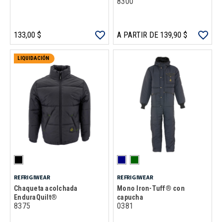
8300
133,00 $
A PARTIR DE 139,90 $
LIQUIDACIÓN
REFRIGIWEAR
REFRIGIWEAR
Chaqueta acolchada
Mono Iron-Tuff® con
EnduraQuilt®
capucha
8375
0381