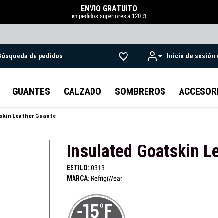
ENVÍO GRATUITO
en pedidos superiores a 120 ¤
.
Búsqueda de pedidos
Inicio de sesión
Ir al contenido principal
GUANTES
CALZADO
SOMBREROS
ACCESOR
skin Leather Guante
Insulated Goatskin L
ESTILO:
0313
MARCA:
RefrigiWear