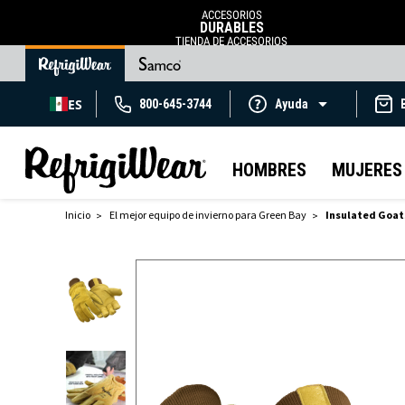
ACCESORIOS
DURABLES
TIENDA DE ACCESORIOS
ES
800-645-3744
Ayuda
HOMBRES
MUJERES
Inicio
El mejor equipo de invierno para Green Bay
Insulated Goat