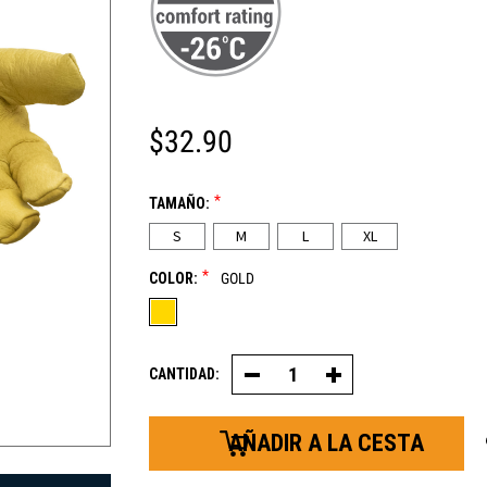
$32.90
*
TAMAÑO:
S
M
L
XL
*
COLOR:
GOLD
CANTIDAD:
Decrease
Increase
Quantity
Quantity
of
of
Insulated
Insulated
Goatskin
Goatskin
Leather
Leather
Guante
Guante