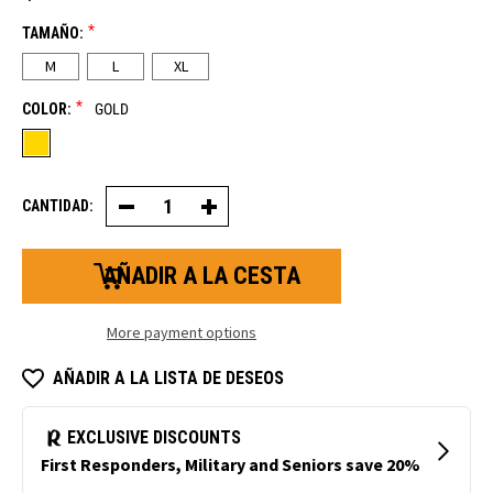
*
TAMAÑO:
M
L
XL
*
COLOR:
GOLD
CANTIDAD:
Decrease
Increase
Quantity
Quantity
of
of
Insulated
Insulated
Cowhide
Cowhide
Leather
Leather
Guante
Guante
More payment options
AÑADIR A LA LISTA DE DESEOS