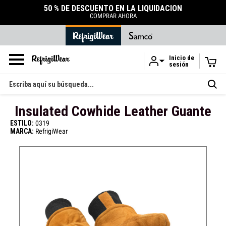
50 % DE DESCUENTO EN LA LIQUIDACIÓN
COMPRAR AHORA
Inicio de
sesión
Ir al contenido principal
Buscar
en
Insulated Cowhide Leather Guante
ESTILO:
0319
MARCA:
RefrigiWear