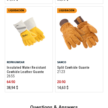
LIQUIDACIÓN
LIQUIDACIÓN
REFRIGIWEAR
SAMCO
Insulated Water Resistant
Split Cowhide Guante
2123
Cowhide Leather Guante
2655
64.90
20.90
38,94 $
14,63 $
Questions & Answers