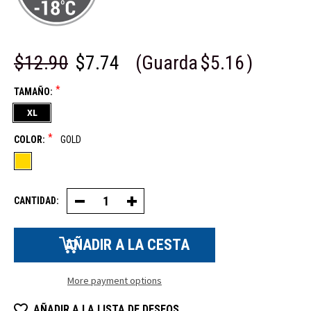
$12.90
$7.74
(Guarda
$5.16
)
*
TAMAÑO:
XL
*
COLOR:
GOLD
CANTIDAD:
Decrease
Increase
Quantity
Quantity
of
of
Cowhide
Cowhide
Leather
Leather
Guante
Guante
More payment options
AÑADIR A LA LISTA DE DESEOS