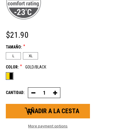
$21.90
*
TAMAÑO:
L
XL
*
COLOR:
GOLD/BLACK
CANTIDAD:
Decrease
Increase
Quantity
Quantity
of
of
Cowhide
Cowhide
&
&
Canvas
Canvas
Insulated
Insulated
Guante
Guante
More payment options