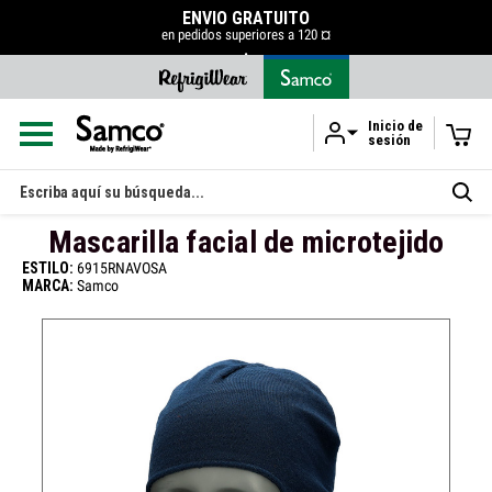
50 % DE DESCUENTO EN LA LIQUIDACIÓN
COMPRAR AHORA
Inicio de
sesión
Ir al contenido principal
Buscar
en
Mascarilla facial de microtejido
ESTILO:
6915RNAVOSA
MARCA:
Samco