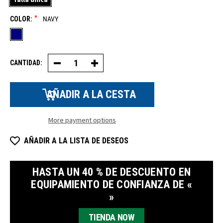
*
COLOR:
NAVY
CANTIDAD:
Disminuir
Aumentar
la
la
cantidad
cantidad
de
de
mascarillas
mascarillas
faciales
faciales
de
de
microtejido
microtejido
More payment options
AÑADIR A LA LISTA DE DESEOS
HASTA UN 40 % DE DESCUENTO EN
EQUIPAMIENTO DE CONFIANZA DE «
»
TIENDA NOW