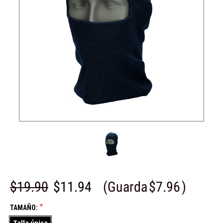
$19.90
$11.94
(Guarda
$7.96
)
*
TAMAÑO:
Talla única