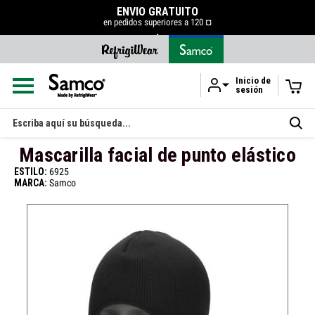
ENVÍO GRATUITO
en pedidos superiores a 120 ¤
.
Inicio de
sesión
Ir al contenido principal
Buscar
en
Mascarilla facial de punto elástico
ESTILO:
6925
MARCA:
Samco