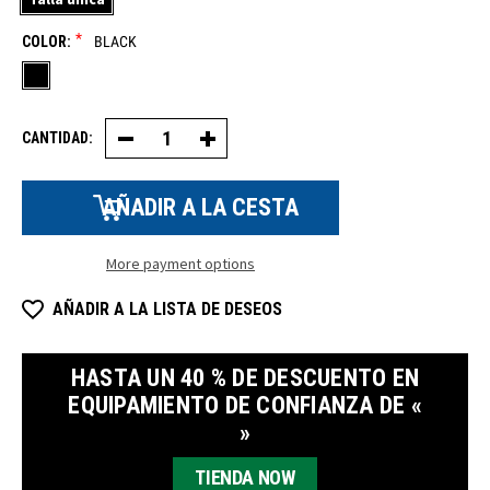
*
COLOR:
BLACK
CANTIDAD:
Disminuir
Aumentar
la
la
cantidad
cantidad
de
de
mascarillas
mascarillas
faciales
faciales
de
de
punto
punto
More payment options
elástico
elástico
AÑADIR A LA LISTA DE DESEOS
HASTA UN 40 % DE DESCUENTO EN
EQUIPAMIENTO DE CONFIANZA DE «
»
TIENDA NOW