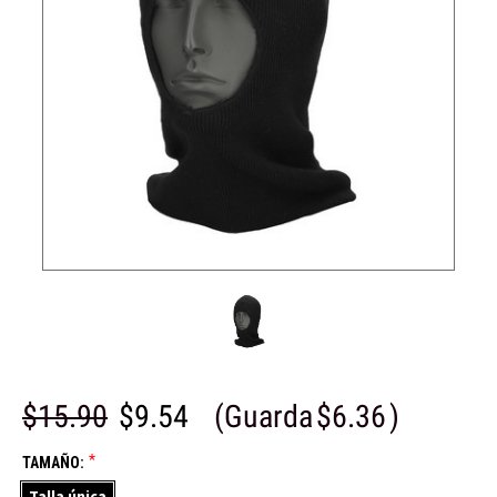
$15.90
$9.54
(Guarda
$6.36
)
*
TAMAÑO:
Talla única