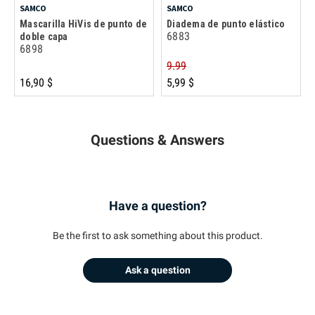
SAMCO
SAMCO
Mascarilla HiVis de punto de
Diadema de punto elástico
6883
doble capa
6898
9.99
16,90 $
5,99 $
Questions & Answers
Have a question?
Be the first to ask something about this product.
Ask a question