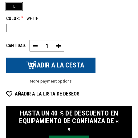
L
*
COLOR:
WHITE
CANTIDAD:
Disminución
Aumentar
de
la
la
cantidad
cantidad
de
de
forro
forro
de
de
punto
punto
de
More payment options
de
alto
alto
rendimiento
rendimiento
AÑADIR A LA LISTA DE DESEOS
HASTA UN 40 % DE DESCUENTO EN
EQUIPAMIENTO DE CONFIANZA DE «
»