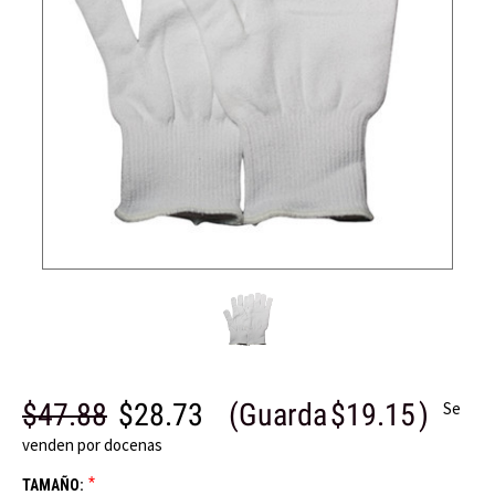
$47.88
$28.73
(Guarda
$19.15
)
Se
venden por docenas
*
TAMAÑO: