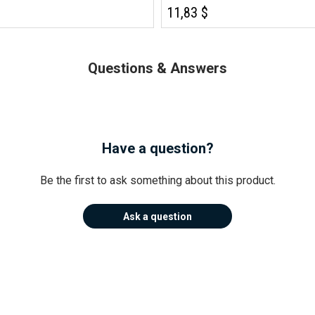
11,83 $
Questions & Answers
Have a question?
Be the first to ask something about this product.
Ask a question