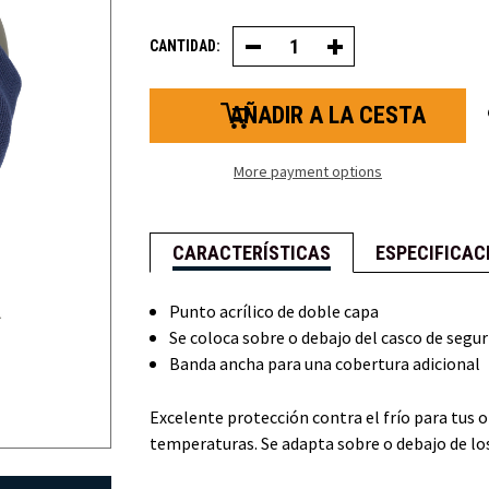
CANTIDAD:
Disminuir
Aumentar
la
la
cantidad
cantidad
de
de
diademas
cintas
de
para
punto
el
pelo
More payment options
de
punto
CARACTERÍSTICAS
ESPECIFICAC
Punto acrílico de doble capa
Se coloca sobre o debajo del casco de segur
Banda ancha para una cobertura adicional
Excelente protección contra el frío para tus 
temperaturas. Se adapta sobre o debajo de lo