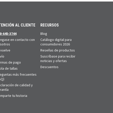
TENCIÓN AL CLIENTE
RECURSOS
0-645-3744
Blog
ngase en contacto con
Catálogo digital para
sotros
consumidores 2026
vuelve
Reseñas de productos
vío
Suscríbase para recibir
noticias y ofertas
rmas de pago
Descuentos
bla de tallas
eguntas más frecuentes
AQ)
claración de calidad y
rantía
mparte tu historia