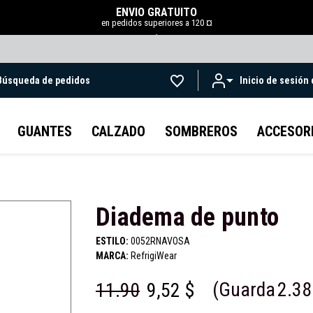
ENVÍO GRATUITO
en pedidos superiores a 120 ¤
.
Búsqueda de pedidos
Inicio de sesión
Ir al contenido principal
GUANTES
CALZADO
SOMBREROS
ACCESOR
Diadema de punto
ESTILO:
0052RNAVOSA
MARCA:
RefrigiWear
(Guarda
2.3
11.90
9,52 $