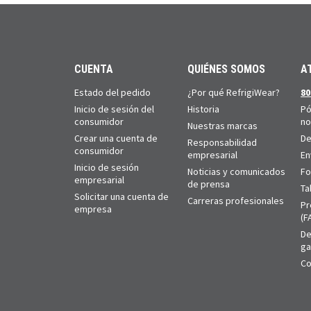
CUENTA
QUIÉNES SOMOS
A
Estado del pedido
¿Por qué RefrigiWear?
80
Inicio de sesión del
Historia
Pó
consumidor
no
Nuestras marcas
Crear una cuenta de
De
Responsabilidad
consumidor
empresarial
En
Inicio de sesión
Noticias y comunicados
Fo
empresarial
de prensa
Ta
Solicitar una cuenta de
Carreras profesionales
Pr
empresa
(F
De
ga
Co