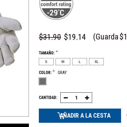
(Guarda
$1
$31.90
$19.14
*
TAMAÑO:
S
M
L
XL
*
COLOR:
GRAY
CANTIDAD:
Decrease
Increase
Quantity
Quantity
of
of
Goatskin
Goatskin
Freezer
Freezer
Guante
Guante