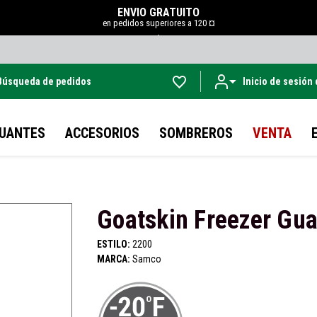
ENVÍO GRATUITO
en pedidos superiores a 120 ¤
.
Búsqueda de pedidos
Inicio de sesión
Ir al contenido principal
UANTES
ACCESORIOS
SOMBREROS
VENTA
Goatskin Freezer Gu
ESTILO:
2200
MARCA:
Samco