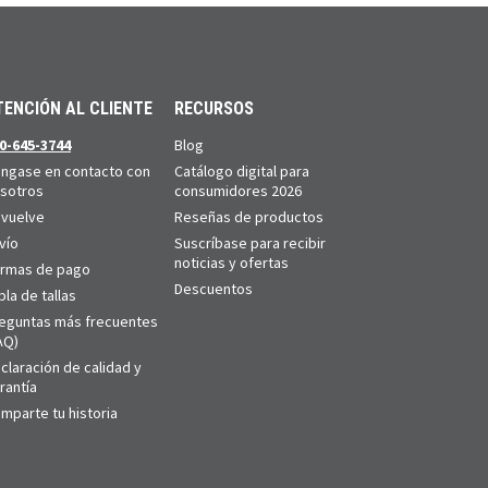
TENCIÓN AL CLIENTE
RECURSOS
0-645-3744
Blog
ngase en contacto con
Catálogo digital para
sotros
consumidores 2026
vuelve
Reseñas de productos
vío
Suscríbase para recibir
noticias y ofertas
rmas de pago
Descuentos
bla de tallas
eguntas más frecuentes
AQ)
claración de calidad y
rantía
mparte tu historia