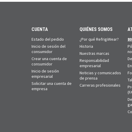
CUENTA
QUIÉNES SOMOS
A
Estado del pedido
¿Por qué RefrigiWear?
80
Inicio de sesión del
Historia
Pó
consumidor
no
Nuestras marcas
Crear una cuenta de
De
Responsabilidad
consumidor
empresarial
En
Inicio de sesión
Noticias y comunicados
Fo
empresarial
de prensa
Ta
Solicitar una cuenta de
Carreras profesionales
Pr
empresa
(F
De
ga
Co