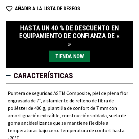
de
de
material
material
AÑADIR A LA LISTA DE DESEOS
compuesto
compuesto
HASTA UN 40 % DE DESCUENTO EN
EQUIPAMIENTO DE CONFIANZA DE «
»
TIENDA NOW
CARACTERÍSTICAS
Puntera de seguridad ASTM Composite, piel de plena flor
engrasada de 7", aislamiento de relleno de fibra de
poliéster de 400 g, plantilla de confort de 7 mm con
amortiguación extraíble, construcción soldada, suela de
goma antideslizante que se mantiene flexible a
temperaturas bajo cero. Temperatura de confort hasta
-20°F.