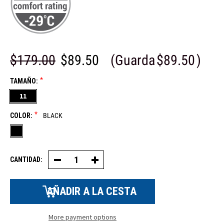
$179.00
$89.50
(Guarda
$89.50
)
*
TAMAÑO:
11
*
COLOR:
BLACK
CANTIDAD:
Disminuir
Aumentar
la
la
cantidad
cantidad
de
de
botas
botas
con
con
puntera
puntera
de
de
More payment options
seguridad
seguridad