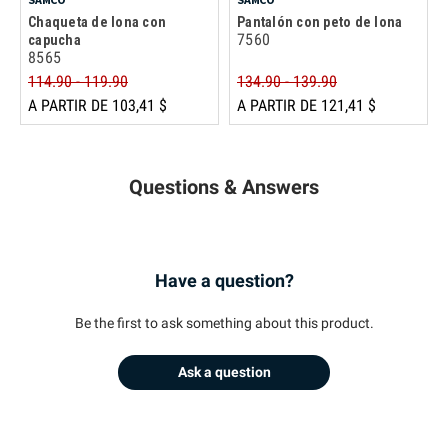
Chaqueta de lona con
Pantalón con peto de lona
7560
capucha
8565
114.90 - 119.90
134.90 - 139.90
A PARTIR DE 103,41 $
A PARTIR DE 121,41 $
Questions & Answers
Have a question?
Be the first to ask something about this product.
Ask a question