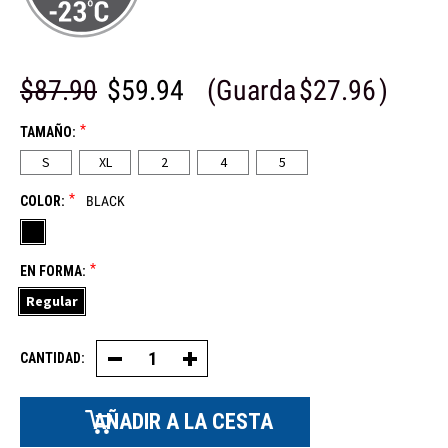
$87.90
$59.94
(Guarda
$27.96
)
*
TAMAÑO:
S
XL
2
4
5
*
COLOR:
BLACK
*
EN FORMA:
Regular
CANTIDAD:
Disminuir
Aumentar
la
la
cantidad
cantidad
de
de
chaquetas
chaquetas
de
de