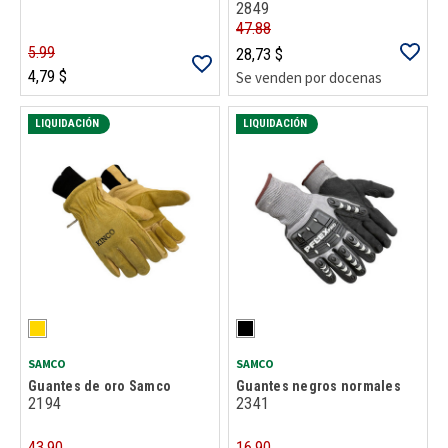
2849
47.88
5.99
28,73 $
4,79 $
Se venden por docenas
LIQUIDACIÓN
LIQUIDACIÓN
SAMCO
SAMCO
Guantes de oro Samco
Guantes negros normales
2194
2341
43.90
16.90