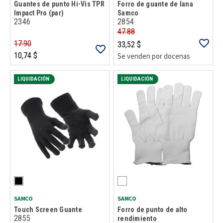
Guantes de punto Hi-Vis TPR
Forro de guante de lana
Impact Pro (par)
Samco
2346
2854
47.88
17.90
33,52 $
10,74 $
Se venden por docenas
LIQUIDACIÓN
LIQUIDACIÓN
SAMCO
SAMCO
Touch Screen Guante
Forro de punto de alto
2855
rendimiento