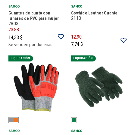
SAMCO
SAMCO
Guantes de punto con
Cowhide Leather Guante
2110
lunares de PVC para mujer
2803
23.88
12.90
14,33 $
7,74 $
Se venden por docenas
LIQUIDACIÓN
LIQUIDACIÓN
SAMCO
SAMCO