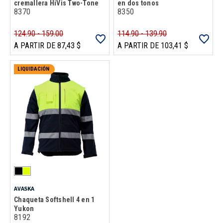
cremallera HiVis Two-Tone
en dos tonos
8370
8350
124.90 - 159.00
114.90 - 139.90
A PARTIR DE 87,43 $
A PARTIR DE 103,41 $
LIQUIDACIÓN
AVASKA
Chaqueta Softshell 4 en 1
Yukon
8192