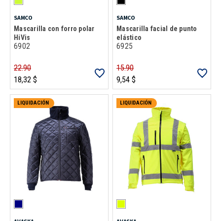
SAMCO
SAMCO
Mascarilla con forro polar
Mascarilla facial de punto
HiVis
elástico
6902
6925
22.90
15.90
18,32 $
9,54 $
LIQUIDACIÓN
LIQUIDACIÓN