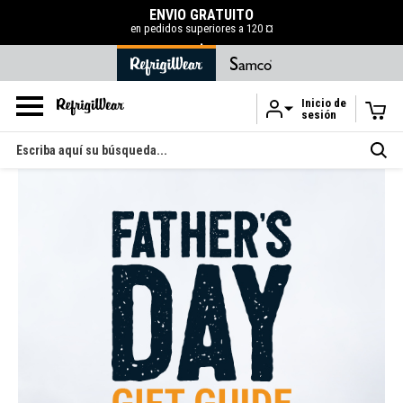
ENVÍO GRATUITO
en pedidos superiores a 120 ¤
.
Inicio de
sesión
Ir al contenido principal
Buscar
en