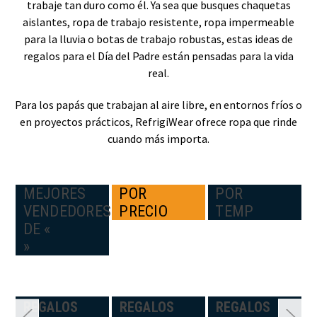
trabaje tan duro como él. Ya sea que busques chaquetas
aislantes, ropa de trabajo resistente, ropa impermeable
para la lluvia o botas de trabajo robustas, estas ideas de
regalos para el Día del Padre están pensadas para la vida
real.
Para los papás que trabajan al aire libre, en entornos fríos o
en proyectos prácticos, RefrigiWear ofrece ropa que rinde
cuando más importa.
MEJORES
POR
POR
VENDEDORES
PRECIO
TEMP
DE «
»
N:
REGALOS
REGALOS
REGALOS