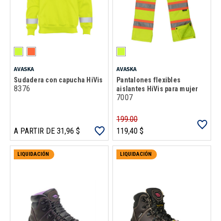
AVASKA
AVASKA
Sudadera con capucha HiVis
Pantalones flexibles
8376
aislantes HiVis para mujer
7007
199.00
A PARTIR DE 31,96 $
119,40 $
LIQUIDACIÓN
LIQUIDACIÓN