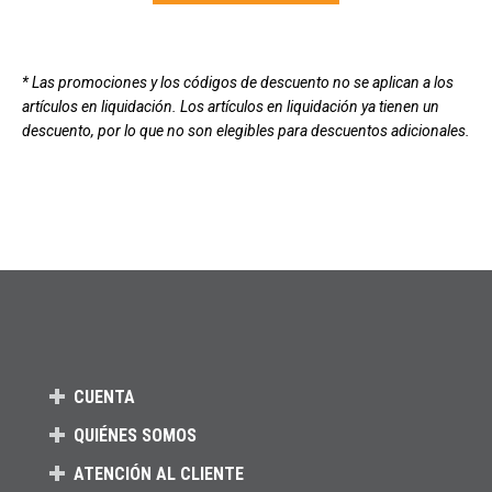
Carga más productos. El lector de pantalla anunciará cuando se hayan 
* Las promociones y los códigos de descuento no se aplican a los
artículos en liquidación. Los artículos en liquidación ya tienen un
descuento, por lo que no son elegibles para descuentos adicionales.
CUENTA
QUIÉNES SOMOS
ATENCIÓN AL CLIENTE