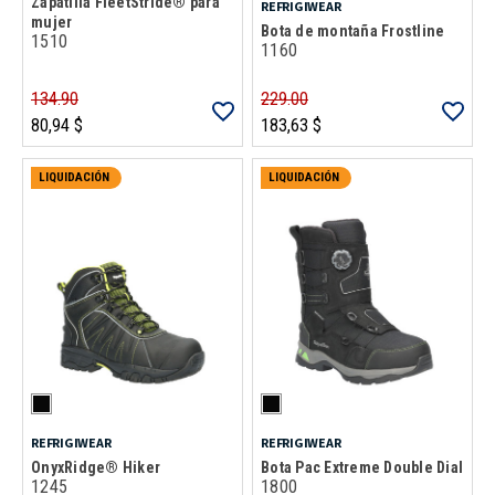
Zapatilla FleetStride® para
REFRIGIWEAR
mujer
Bota de montaña Frostline
1510
1160
134.90
229.00
80,94 $
183,63 $
LIQUIDACIÓN
LIQUIDACIÓN
REFRIGIWEAR
REFRIGIWEAR
OnyxRidge® Hiker
Bota Pac Extreme Double Dial
1245
1800