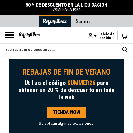
50 % DE DESCUENTO EN LA LIQUIDACIÓN
COMPRAR AHORA
Inicio de
sesión
Ir al contenido principal
Buscar
en
REBAJAS DE FIN DE VERANO
Utiliza el código
SUMMER26
para
obtener
un 20 % de descuento
en toda
la web
TIENDA NOW
Se aplican algunas exclusiones.