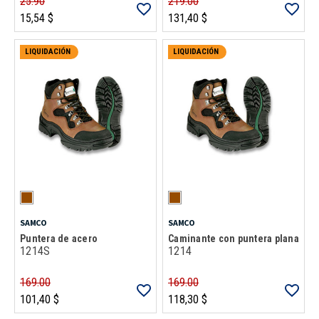
25.90
219.00
15,54 $
131,40 $
LIQUIDACIÓN
LIQUIDACIÓN
SAMCO
SAMCO
Puntera de acero
Caminante con puntera plana
1214S
1214
169.00
169.00
101,40 $
118,30 $