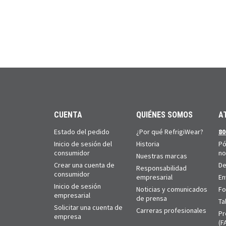
CUENTA
QUIÉNES SOMOS
A
Estado del pedido
¿Por qué RefrigiWear?
80
Inicio de sesión del
Historia
Pó
consumidor
no
Nuestras marcas
Crear una cuenta de
De
Responsabilidad
consumidor
empresarial
En
Inicio de sesión
Noticias y comunicados
Fo
empresarial
de prensa
Ta
Solicitar una cuenta de
Carreras profesionales
Pr
empresa
(F