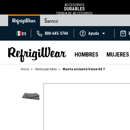
ACCESORIOS
DURABLES
TIENDA DE ACCESORIOS
ES
800-645-3744
Ayuda
HOMBRES
MUJERES
Inicio
Venta por lotes
Manta aislante Value 6 X 7