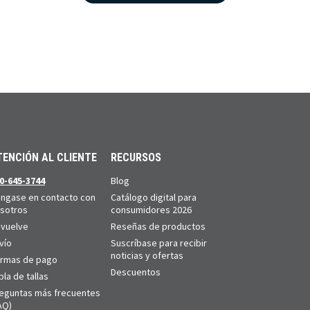
TENCIÓN AL CLIENTE
RECURSOS
0-645-3744
Blog
ngase en contacto con
Catálogo digital para
sotros
consumidores 2026
vuelve
Reseñas de productos
vío
Suscríbase para recibir
noticias y ofertas
rmas de pago
Descuentos
bla de tallas
eguntas más frecuentes
AQ)