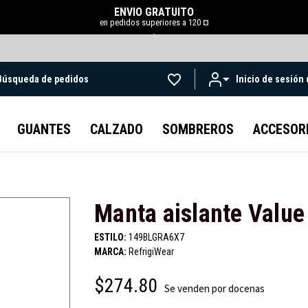
ENVÍO GRATUITO
en pedidos superiores a 120 ¤
.
Búsqueda de pedidos
Inicio de sesión
Ir al contenido principal
GUANTES
CALZADO
SOMBREROS
ACCESOR
Manta aislante Value
ESTILO:
149BLGRA6X7
MARCA:
RefrigiWear
$274.80
Se venden por docenas