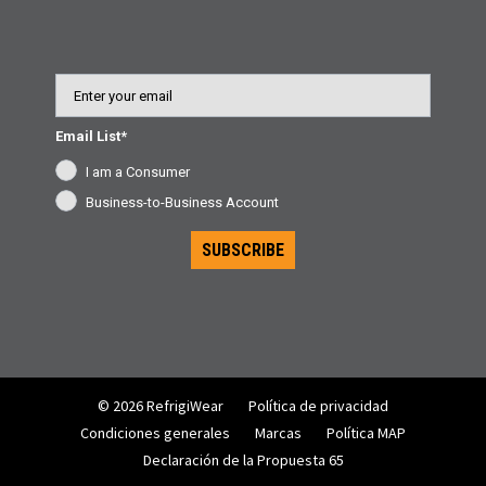
Email
Email List*
I am a Consumer
Business-to-Business Account
SUBSCRIBE
© 2026 RefrigiWear
Política de privacidad
Condiciones generales
Marcas
Política MAP
Declaración de la Propuesta 65