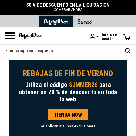
50 % DE DESCUENTO EN LA LIQUIDACIÓN
COMPRAR AHORA
Inicio de
sesión
Ir al contenido principal
Buscar
en
REBAJAS DE FIN DE VERANO
Utiliza el código
SUMMER26
para
obtener
un 20 % de descuento
en toda
la web
TIENDA NOW
Se aplican algunas exclusiones.