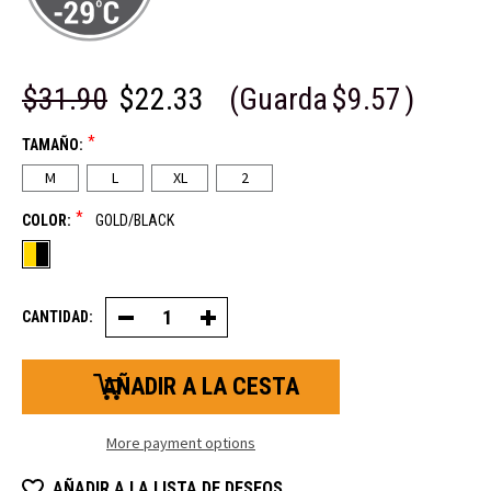
$31.90
$22.33
(Guarda
$9.57
)
*
TAMAÑO:
M
L
XL
2
*
COLOR:
GOLD/BLACK
CANTIDAD:
Decrease
Increase
Quantity
Quantity
of
of
Insulated
Insulated
Abrasion
Abrasion
Safety
Safety
Guante
Guante
More payment options
AÑADIR A LA LISTA DE DESEOS