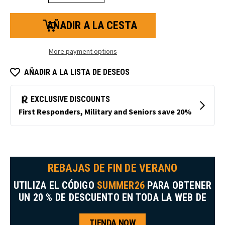
la
la
cantidad
cantidad
de
de
valor
Value
Cortador
Box
de
Cutter
cajas
More payment options
AÑADIR A LA LISTA DE DESEOS
REBAJAS DE FIN DE VERANO
UTILIZA EL CÓDIGO
SUMMER26
PARA OBTENER
UN 20 % DE DESCUENTO EN TODA LA WEB DE
TIENDA NOW