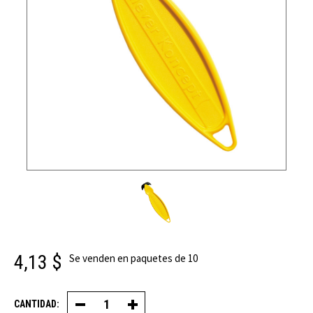
4,13 $
Se venden en paquetes de 10
CANTIDAD:
Disminuir
Aumentar