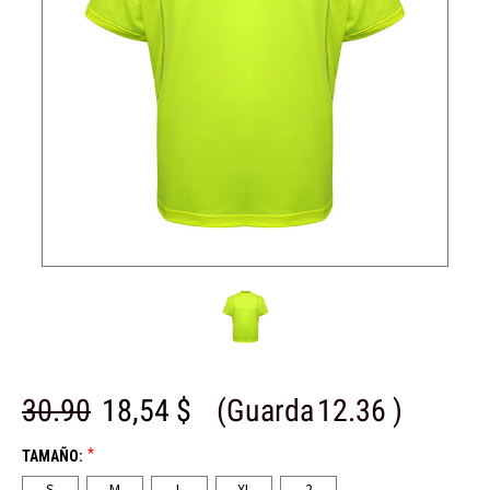
30.90
18,54 $
(Guarda
12.36
)
*
TAMAÑO:
S
M
L
XL
2