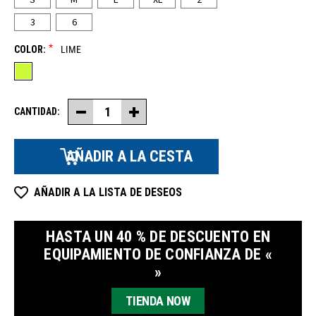
3
6
*
COLOR:
LIME
CANTIDAD:
Disminuir
Aumentar
la
la
cantidad
cantidad
de
de
camisetas
camisetas
de
de
manga
manga
corta
corta
AÑADIR A LA LISTA DE DESEOS
HiVis
HiVis
UV
UV
HASTA UN 40 % DE DESCUENTO EN
EQUIPAMIENTO DE CONFIANZA DE «
»
TIENDA NOW