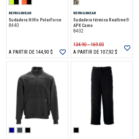
REFRIGIWEAR
REFRIGIWEAR
Sudadera HiVis PolarForce
Sudadera térmica Realtree®
8440
APX Camo
8402
134.90 - 169.00
A PARTIR DE 144,90 $
A PARTIR DE 107,92 $