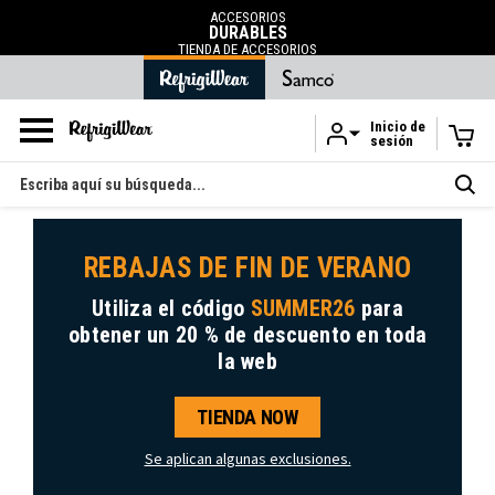
ACCESORIOS
DURABLES
TIENDA DE ACCESORIOS
Inicio de
sesión
Ir al contenido principal
Buscar
en
REBAJAS DE FIN DE VERANO
Utiliza el código
SUMMER26
para
obtener
un 20 % de descuento
en toda
la web
TIENDA NOW
Se aplican algunas exclusiones.