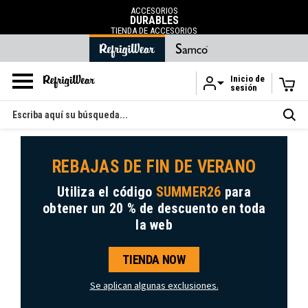
ACCESORIOS
DURABLES
TIENDA DE ACCESORIOS
Inicio de
sesión
Ir al contenido principal
Buscar
en
REBAJAS DE FIN DE VERANO
Utiliza el código
SUMMER26
para
obtener
un 20 % de descuento
en toda
la web
TIENDA NOW
Se aplican algunas exclusiones.