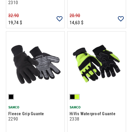
2310
32.90
20.90
19,74 $
14,63 $
SAMCO
SAMCO
Fleece Grip Guante
HiVis Waterproof Guante
2290
2338