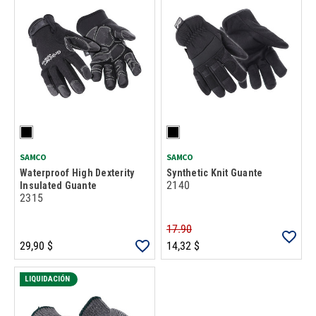
SAMCO
SAMCO
Waterproof High Dexterity
Synthetic Knit Guante
2140
Insulated Guante
2315
17.90
29,90 $
14,32 $
LIQUIDACIÓN