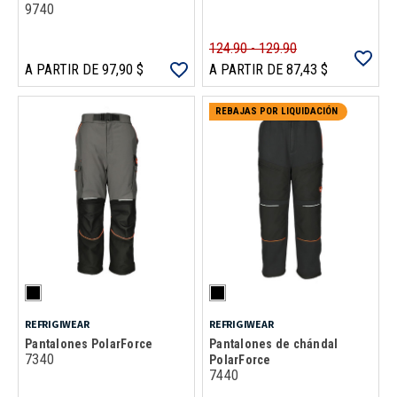
9740
124.90 - 129.90
A PARTIR DE 97,90 $
A PARTIR DE 87,43 $
REBAJAS POR LIQUIDACIÓN
REFRIGIWEAR
REFRIGIWEAR
Pantalones PolarForce
Pantalones de chándal
7340
PolarForce
7440