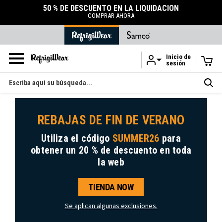
50 % DE DESCUENTO EN LA LIQUIDACIÓN
COMPRAR AHORA
Inicio de
sesión
Ir al contenido principal
Buscar
en
REBAJAS DE FIN DE VERANO
Utiliza el código
SUMMER26
para
obtener
un 20 % de descuento
en toda
la web
TIENDA NOW
Se aplican algunas exclusiones.