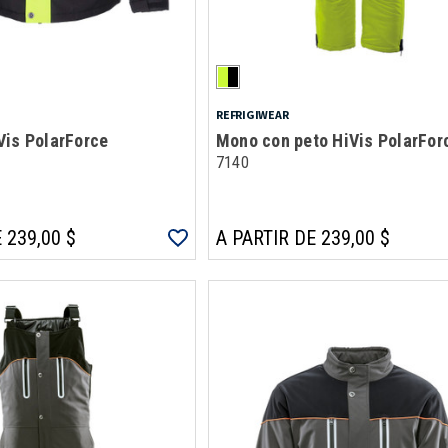
REFRIGIWEAR
Vis PolarForce
Mono con peto HiVis PolarFor
7140
 239,00 $
A PARTIR DE 239,00 $