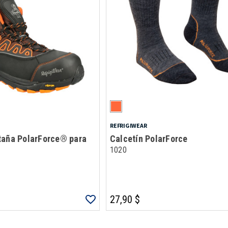
REFRIGIWEAR
taña PolarForce® para
Calcetín PolarForce
1020
27,90 $