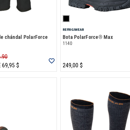
REFRIGIWEAR
de chándal PolarForce
Bota PolarForce® Max
1140
4.90
 69,95 $
249,00 $