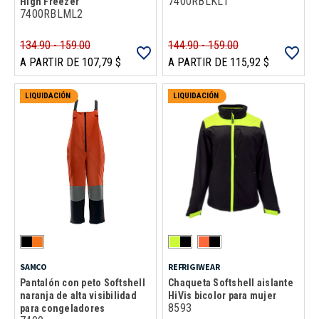
7400RBLKL1
High Freezer
7400RBLML2
134.90 - 159.00
144.90 - 159.00
A PARTIR DE 107,79 $
A PARTIR DE 115,92 $
LIQUIDACIÓN
LIQUIDACIÓN
SAMCO
REFRIGIWEAR
Pantalón con peto Softshell
Chaqueta Softshell aislante
naranja de alta visibilidad
HiVis bicolor para mujer
8593
para congeladores