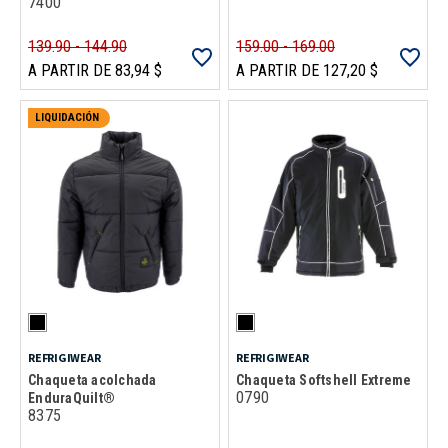
7400
139.90 - 144.90
159.00 - 169.00
A PARTIR DE 83,94 $
A PARTIR DE 127,20 $
LIQUIDACIÓN
REFRIGIWEAR
REFRIGIWEAR
Chaqueta acolchada
Chaqueta Softshell Extreme
0790
EnduraQuilt®
8375