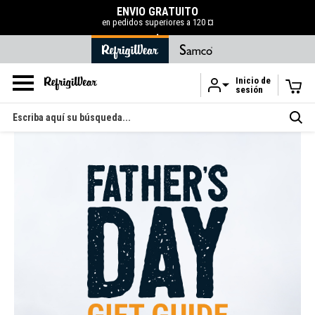
ENVÍO GRATUITO
en pedidos superiores a 120 ¤
.
Inicio de
sesión
Ir al contenido principal
Buscar
en