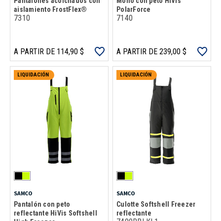
Pantalones acolchados con
Mono con peto HiVis
aislamiento FrostFlex®
PolarForce
7310
7140
A PARTIR DE 114,90 $
A PARTIR DE 239,00 $
LIQUIDACIÓN
LIQUIDACIÓN
SAMCO
SAMCO
Pantalón con peto
Culotte Softshell Freezer
reflectante HiVis Softshell
reflectante