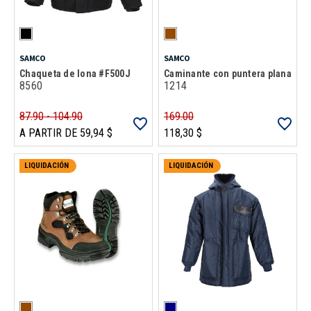
SAMCO
SAMCO
Chaqueta de lona #F500J
Caminante con puntera plana
8560
1214
87.90 - 104.90
169.00
A PARTIR DE 59,94 $
118,30 $
LIQUIDACIÓN
LIQUIDACIÓN