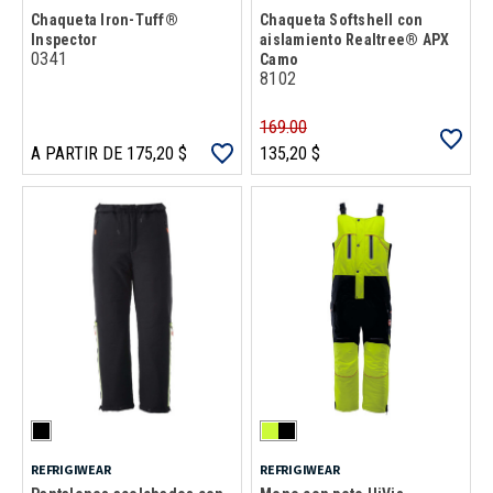
Chaqueta Iron-Tuff®
Chaqueta Softshell con
Inspector
aislamiento Realtree® APX
0341
Camo
8102
169.00
A PARTIR DE 175,20 $
135,20 $
REFRIGIWEAR
REFRIGIWEAR