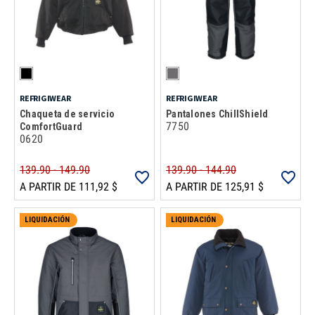
REFRIGIWEAR
REFRIGIWEAR
Chaqueta de servicio
Pantalones ChillShield
7750
ComfortGuard
0620
139.90 - 149.90
139.90 - 144.90
A PARTIR DE 111,92 $
A PARTIR DE 125,91 $
LIQUIDACIÓN
LIQUIDACIÓN