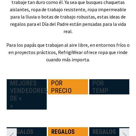
trabaje tan duro como él. Ya sea que busques chaquetas
aislantes, ropa de trabajo resistente, ropa impermeable
para la lluvia o botas de trabajo robustas, estas ideas de
regalos para el Día del Padre están pensadas para la vida
real.
Para los papás que trabajan al aire libre, en entornos fríos o
en proyectos prácticos, RefrigiWear ofrece ropa que rinde
cuando más importa.
MEJORES
POR
POR
VENDEDORES
PRECIO
TEMP
DE «
»
N:
REGALOS
REGALOS
REGALOS