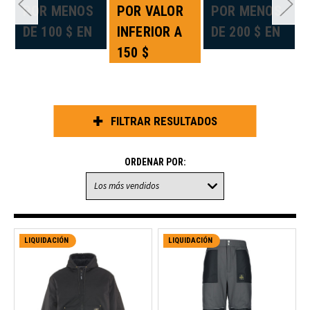
«
POR MENOS
POR VALOR
POR MENOS
DE 100 $ EN
INFERIOR A
DE 200 $ EN
150 $
FILTRAR RESULTADOS
ORDENAR POR:
LIQUIDACIÓN
LIQUIDACIÓN