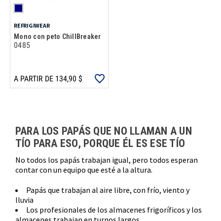
REFRIGIWEAR
Mono con peto ChillBreaker
0485
A PARTIR DE 134,90 $
Carga más productos. El lector de pantalla anunciará cuando se hayan 
PARA LOS PAPÁS QUE NO LLAMAN A UN
TÍO PARA ESO, PORQUE ÉL ES ESE TÍO
No todos los papás trabajan igual, pero todos esperan
contar con un equipo que esté a la altura.
Papás que trabajan al aire libre, con frío, viento y
lluvia
Los profesionales de los almacenes frigoríficos y los
almacenes trabajan en turnos largos