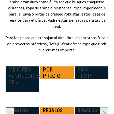
trabaje tan duro como él. Ya sea que busques chaquetas
aislantes, ropa de trabajo resistente, ropa impermeable
para la lluvia o botas de trabajo robustas, estas ideas de
regalos para el Día del Padre están pensadas para la vida
real.
Para los papás que trabajan al aire libre, en entornos fríos o
en proyectos prácticos, RefrigiWear ofrece ropa que rinde
cuando más importa.
MEJORES
POR
POR
VENDEDORES
PRECIO
TEMP
DE «
»
N:
REGALOS
REGALOS
REGALOS