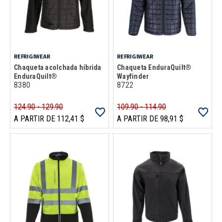
REFRIGIWEAR
REFRIGIWEAR
Chaqueta acolchada híbrida
Chaqueta EnduraQuilt®
EnduraQuilt®
Wayfinder
8380
8722
124.90 - 129.90
109.90 - 114.90
A PARTIR DE 112,41 $
A PARTIR DE 98,91 $