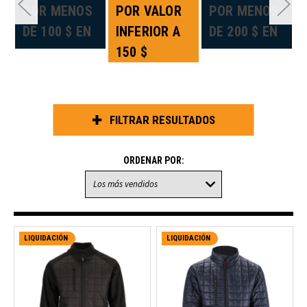
«
POR MENOS
POR VALOR
POR MENOS
DE 100 $ EN
INFERIOR A
DE 200 $ EN
150 $
FILTRAR RESULTADOS
ORDENAR POR:
LIQUIDACIÓN
LIQUIDACIÓN