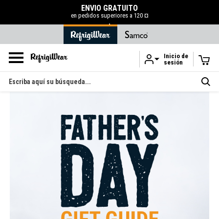
ENVÍO GRATUITO
en pedidos superiores a 120 ¤
.
Inicio de
sesión
Ir al contenido principal
Buscar
en