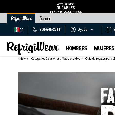
ACCESORIOS
DURABLES
TIENDA DE ACCESORIOS
ES
800-645-3744
Ayuda
HOMBRES
MUJERES
Inicio
Categories Ocasiones y Más vendidos
Guía de regalos para el