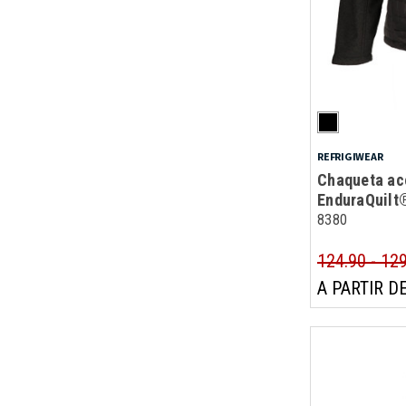
REFRIGIWEAR
Chaqueta ac
EnduraQuilt
8380
124.90 - 12
A PARTIR DE