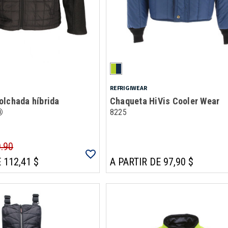
REFRIGIWEAR
olchada híbrida
Chaqueta HiVis Cooler Wear
®
8225
9.90
 112,41 $
A PARTIR DE 97,90 $