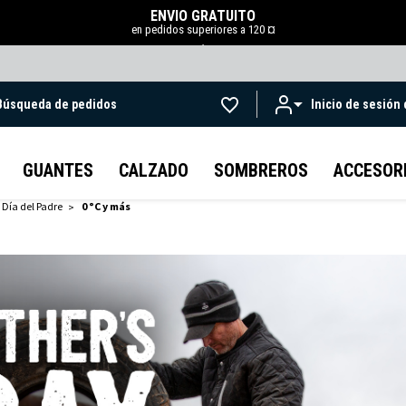
ENVÍO GRATUITO
en pedidos superiores a 120 ¤
.
Búsqueda de pedidos
Inicio de sesión
Ir al contenido principal
GUANTES
CALZADO
SOMBREROS
ACCESOR
 Día del Padre
0 °C y más