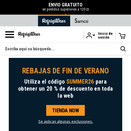
ENVÍO GRATUITO
en pedidos superiores a 120 ¤
.
Inicio de
sesión
Ir al contenido principal
Buscar
en
REBAJAS DE FIN DE VERANO
Utiliza el código
SUMMER26
para
obtener
un 20 % de descuento
en toda
la web
TIENDA NOW
Se aplican algunas exclusiones.