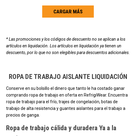
CARGAR MÁS
Carga más productos. El lector de pantalla anunciará cuando se hayan 
* Las promociones y los códigos de descuento no se aplican a los
artículos en liquidación. Los artículos en liquidación ya tienen un
descuento, por lo que no son elegibles para descuentos adicionales.
ROPA DE TRABAJO AISLANTE LIQUIDACIÓN
Conserve en su bolsillo el dinero que tanto le ha costado ganar
comprando ropa de trabajo en oferta en RefrigiWear. Encuentra
ropa de trabajo para el frío, trajes de congelación, botas de
trabajo de alta resistencia y guantes aislantes para el trabajo a
precios de ganga.
Ropa de trabajo cálida y duradera Ya a la