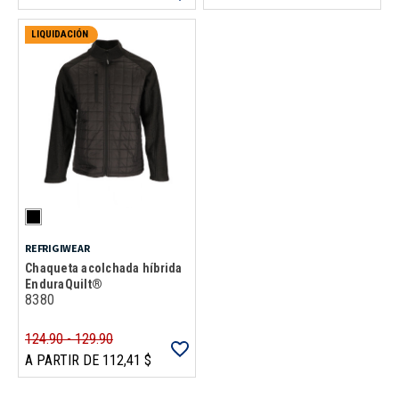
LIQUIDACIÓN
REFRIGIWEAR
Chaqueta acolchada híbrida
EnduraQuilt®
8380
124.90 - 129.90
A PARTIR DE 112,41 $