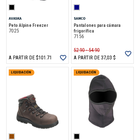
AVASKA
SAMCO
Peto Alpine Freezer
Pantalones para cámara
7025
frigorífica
7156
52.90 - 54.90
A PARTIR DE $101.71
A PARTIR DE 37,03 $
LIQUIDACIÓN
LIQUIDACIÓN