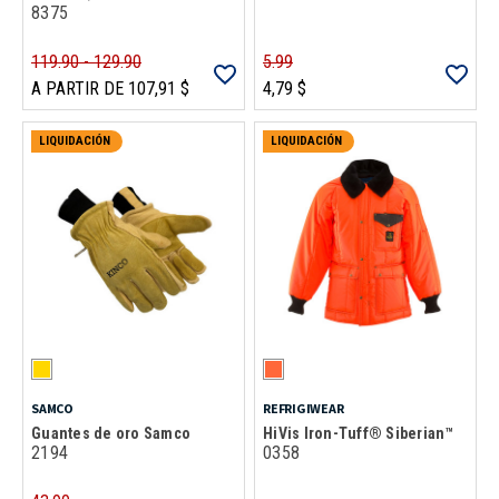
8375
119.90 - 129.90
5.99
A PARTIR DE 107,91 $
4,79 $
LIQUIDACIÓN
LIQUIDACIÓN
SAMCO
REFRIGIWEAR
Guantes de oro Samco
HiVis Iron-Tuff® Siberian™
2194
0358