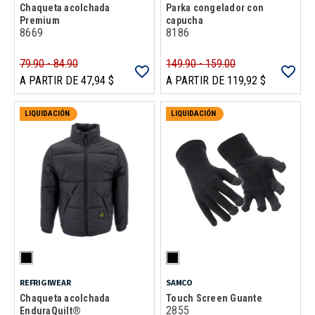
Chaqueta acolchada
Parka congelador con
Premium
capucha
8669
8186
79.90 - 84.90
149.90 - 159.00
A PARTIR DE 47,94 $
A PARTIR DE 119,92 $
LIQUIDACIÓN
LIQUIDACIÓN
REFRIGIWEAR
SAMCO
Chaqueta acolchada
Touch Screen Guante
2855
EnduraQuilt®