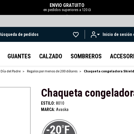
ENVÍO GRATUITO
en pedidos superiores a 120 ¤
.
Búsqueda de pedidos
Inicio de sesión
Ir al contenido principal
GUANTES
CALZADO
SOMBREROS
ACCESOR
 Día del Padre
Regalos por menos de 200 dólares
Chaqueta congeladora Shiel
Chaqueta congelador
ESTILO:
8010
MARCA:
Avaska