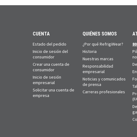
CUENTA
QUIÉNES SOMOS
A
Estado del pedido
¿Por qué RefrigiWear?
80
Inicio de sesión del
Historia
Pó
consumidor
no
Nuestras marcas
Crear una cuenta de
De
Responsabilidad
consumidor
empresarial
En
Inicio de sesión
Noticias y comunicados
Fo
empresarial
de prensa
Ta
Solicitar una cuenta de
Carreras profesionales
Pr
empresa
(F
De
ga
Co