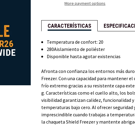
del
con
More payment options
congelador
escudo
CARACTERÍSTICAS
ESPECIFICAC
Temperatura de confort: 20
280Aislamiento de poliéster
Disponible hasta agotar existencias
Afronta con confianza los entornos más duros 
Freezer. Con una capacidad para mantener el ca
frío extremo gracias a su resistente capa exte
g. Características como el cuello alto, los bols
visibilidad garantizan calidez, funcionalidad y
temperaturas bajo cero. Al ofrecer seguridad 
imprescindible cuando trabajas a temperaturas
la chaqueta Shield Freezer y mantente abriga