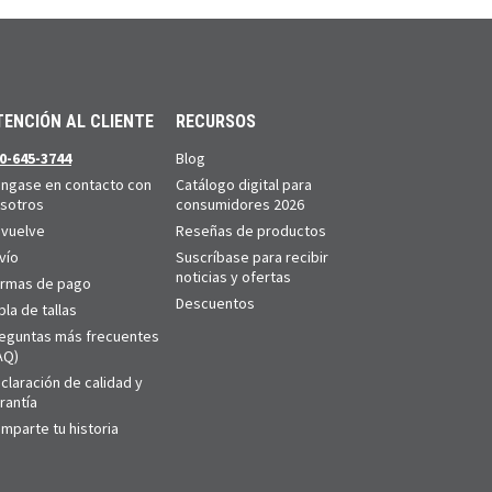
TENCIÓN AL CLIENTE
RECURSOS
0-645-3744
Blog
ngase en contacto con
Catálogo digital para
sotros
consumidores 2026
vuelve
Reseñas de productos
vío
Suscríbase para recibir
noticias y ofertas
rmas de pago
Descuentos
bla de tallas
eguntas más frecuentes
AQ)
claración de calidad y
rantía
mparte tu historia