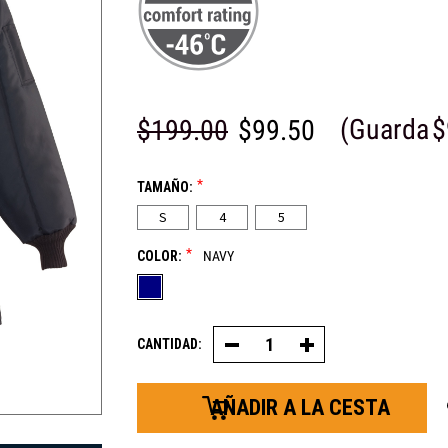
(Guarda
$
$199.00
$99.50
*
TAMAÑO:
S
4
5
*
COLOR:
NAVY
CANTIDAD:
Disminuir
Aumentar
la
la
cantidad
cantidad
de
de
Iron-
Iron-
Tuff®
Tuff®
WinterSeal™
WinterSeal™