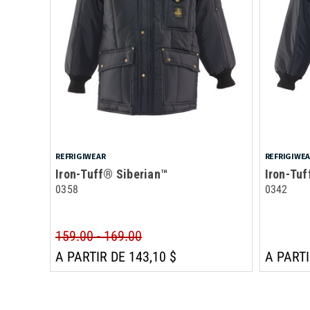
REFRIGIWEAR
REFRIGIWE
Iron-Tuff® Siberian™
Iron-Tu
0358
0342
159.00 - 169.00
A PARTIR DE 143,10 $
A PARTI