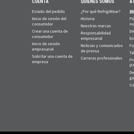
CUENTA
QUIÉNES SOMOS
A
Estado del pedido
¿Por qué RefrigiWear?
80
Inicio de sesión del
Historia
Pó
consumidor
no
Nuestras marcas
Crear una cuenta de
De
Responsabilidad
consumidor
empresarial
En
Inicio de sesión
Noticias y comunicados
Fo
empresarial
de prensa
Ta
Solicitar una cuenta de
Carreras profesionales
Pr
empresa
(F
De
ga
Co