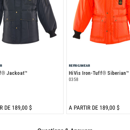
AR
REFRIGIWEAR
ff® Jackoat™
HiVis Iron-Tuff® Siberian™
0358
R DE 189,00 $
A PARTIR DE 189,00 $