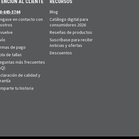
TENCIÓN AL CLIENTE
RECURSOS
0-645-3744
Blog
ngase en contacto con
Catálogo digital para
sotros
consumidores 2026
vuelve
Reseñas de productos
vío
Suscríbase para recibir
noticias y ofertas
rmas de pago
Descuentos
bla de tallas
eguntas más frecuentes
AQ)
claración de calidad y
rantía
mparte tu historia