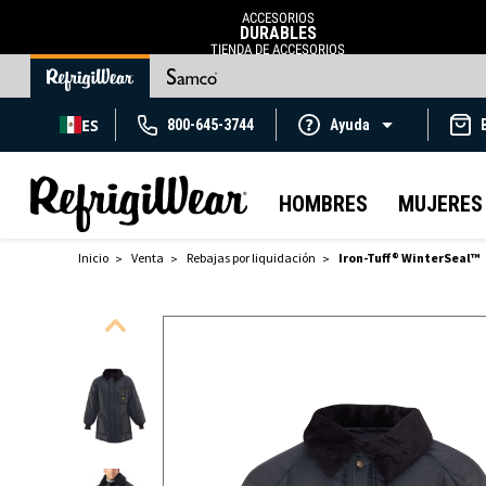
ACCESORIOS
DURABLES
TIENDA DE ACCESORIOS
ES
800-645-3744
Ayuda
HOMBRES
MUJERES
Inicio
Venta
Rebajas por liquidación
Iron-Tuff® WinterSeal™