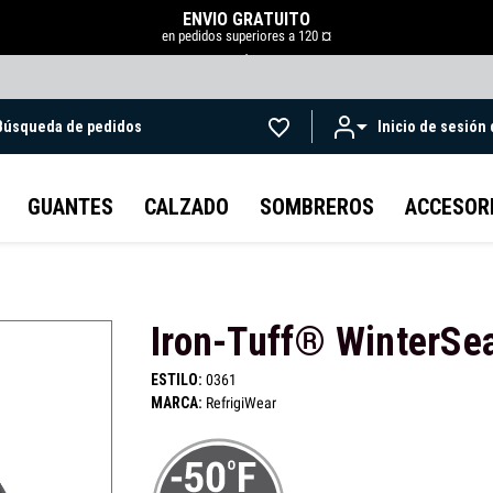
ENVÍO GRATUITO
en pedidos superiores a 120 ¤
.
Búsqueda de pedidos
Inicio de sesión
Ir al contenido principal
GUANTES
CALZADO
SOMBREROS
ACCESOR
Iron-Tuff® WinterSe
ESTILO:
0361
MARCA:
RefrigiWear