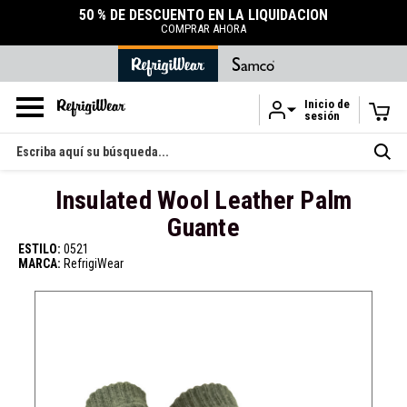
UIDACIÓN
ACCESORIOS
DURABLES
TIENDA DE ACCESORIOS
Inicio de
sesión
Ir al contenido principal
Buscar
en
Insulated Wool Leather Palm
Guante
ESTILO:
0521
MARCA:
RefrigiWear