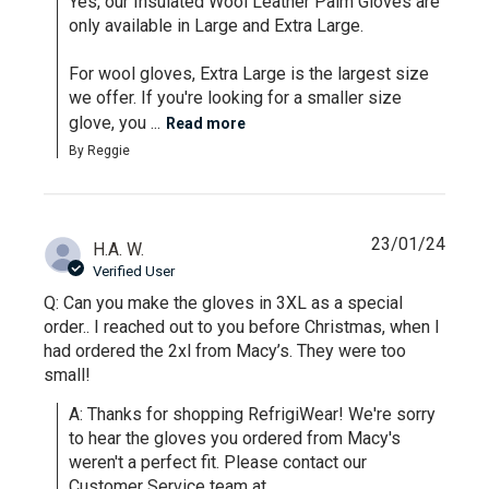
Yes, our Insulated Wool Leather Palm Gloves are 
only available in Large and Extra Large.

For wool gloves, Extra Large is the largest size 
we offer. If you're looking for a smaller size 
glove, you ...
Read more
By Reggie
23/01/24
H.A. W.
Verified User
Q: Can you make the gloves in 3XL as a special
order.. I reached out to you before Christmas, when I
had ordered the 2xl from Macy’s. They were too
small!
A: Thanks for shopping RefrigiWear! We're sorry 
to hear the gloves you ordered from Macy's 
weren't a perfect fit. Please contact our 
Customer Service team at 