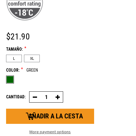
$21.90
*
TAMAÑO:
L
XL
*
COLOR:
GREEN
CANTIDAD:
Decrease
Increase
Quantity
Quantity
of
of
Insulated
Insulated
Wool
Wool
Leather
Leather
Palm
Palm
Guante
Guante
More payment options