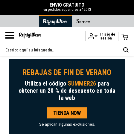
ENVÍO GRATUITO
en pedidos superiores a 120 ¤
.
Inicio de
sesión
Ir al contenido principal
Buscar
en
REBAJAS DE FIN DE VERANO
Utiliza el código
SUMMER26
para
obtener
un 20 % de descuento
en toda
la web
TIENDA NOW
Se aplican algunas exclusiones.