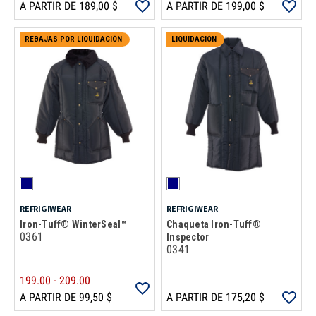
A PARTIR DE 189,00 $
A PARTIR DE 199,00 $
REBAJAS POR LIQUIDACIÓN
LIQUIDACIÓN
REFRIGIWEAR
REFRIGIWEAR
Iron-Tuff® WinterSeal™
Chaqueta Iron-Tuff®
0361
Inspector
0341
199.00 - 209.00
A PARTIR DE 99,50 $
A PARTIR DE 175,20 $