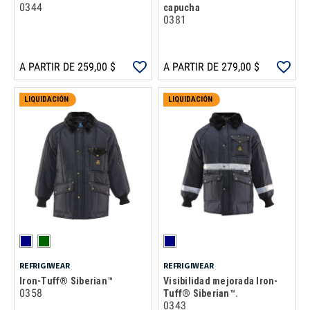
0344
capucha
0381
A PARTIR DE 259,00 $
A PARTIR DE 279,00 $
LIQUIDACIÓN
LIQUIDACIÓN
REFRIGIWEAR
REFRIGIWEAR
Iron-Tuff® Siberian™
Visibilidad mejorada Iron-
0358
Tuff® Siberian™.
0343