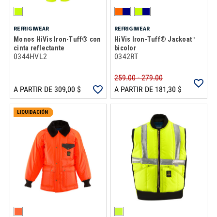
REFRIGIWEAR
REFRIGIWEAR
Monos HiVis Iron-Tuff® con
HiVis Iron-Tuff® Jackoat™
cinta reflectante
bicolor
0344HVL2
0342RT
259.00 - 279.00
A PARTIR DE 309,00 $
A PARTIR DE 181,30 $
LIQUIDACIÓN