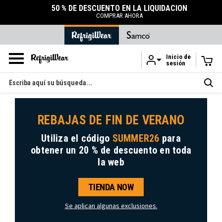
50 % DE DESCUENTO EN LA LIQUIDACIÓN
COMPRAR AHORA
Inicio de
sesión
Ir al contenido principal
Buscar
en
REBAJAS DE FIN DE VERANO
Utiliza el código
SUMMER26
para
obtener
un 20 % de descuento
en toda
la web
TIENDA NOW
Se aplican algunas exclusiones.