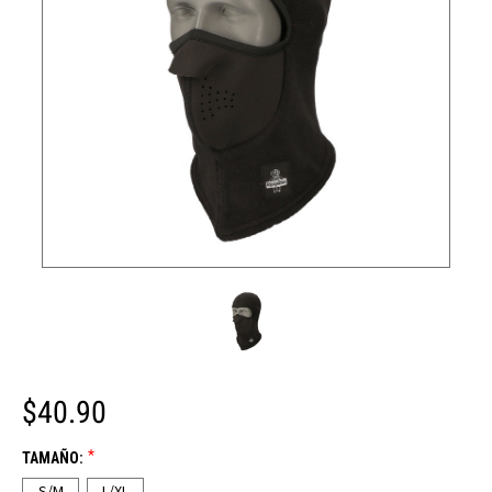
$40.90
*
TAMAÑO:
S/M
L/XL