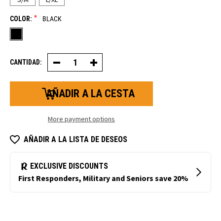
*
COLOR:
BLACK
CANTIDAD:
Disminución
Aumentar
de
la
la
cantidad
cantidad
de
de
Arctic
Arctic
Clava
Clava
More payment options
AÑADIR A LA LISTA DE DESEOS