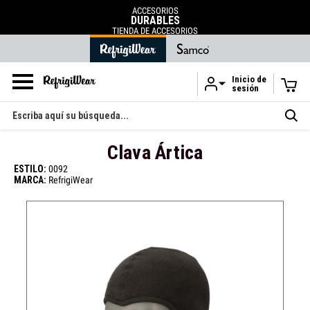
ACCESORIOS
DURABLES
TIENDA DE ACCESORIOS
Inicio de
sesión
Ir al contenido principal
Buscar
en
Clava Ártica
ESTILO:
0092
MARCA:
RefrigiWear