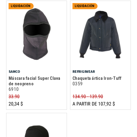
LIQUIDACIÓN
LIQUIDACIÓN
SAMCO
REFRIGIWEAR
Máscara facial Super Clava
Chaqueta ártica Iron-Tuff
0359
de neopreno
6910
33.90
134.90 - 139.90
20,34 $
A PARTIR DE 107,92 $