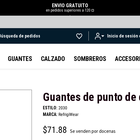
ENVÍO GRATUITO
en pedidos superiores a 120 ¤
.
Búsqueda de pedidos
Inicio de sesión
Ir al contenido principal
GUANTES
CALZADO
SOMBREROS
ACCESOR
Guantes de punto de 
ESTILO:
2030
MARCA:
RefrigiWear
$71.88
Se venden por docenas