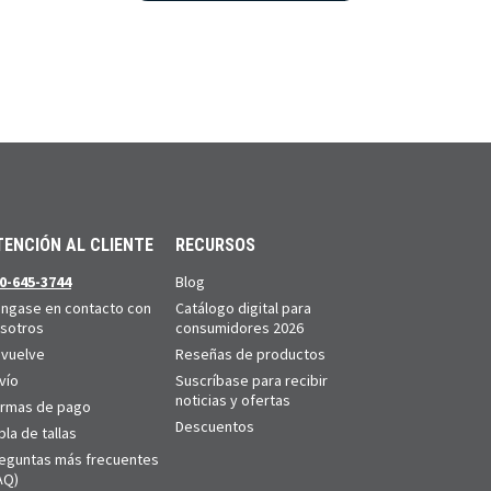
TENCIÓN AL CLIENTE
RECURSOS
0-645-3744
Blog
ngase en contacto con
Catálogo digital para
sotros
consumidores 2026
vuelve
Reseñas de productos
vío
Suscríbase para recibir
noticias y ofertas
rmas de pago
Descuentos
bla de tallas
eguntas más frecuentes
AQ)