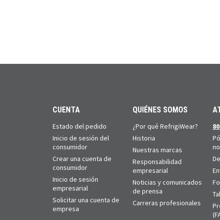
CUENTA
QUIÉNES SOMOS
A
Estado del pedido
¿Por qué RefrigiWear?
80
Inicio de sesión del
Historia
Pó
consumidor
no
Nuestras marcas
Crear una cuenta de
De
Responsabilidad
consumidor
empresarial
En
Inicio de sesión
Noticias y comunicados
Fo
empresarial
de prensa
Ta
Solicitar una cuenta de
Carreras profesionales
Pr
empresa
(F