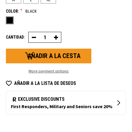
*
COLOR:
BLACK
CANTIDAD:
Decrease
Increase
Quantity
Quantity
of
of
Dual-
Dual-
Layer
Layer
Thermal
Thermal
Ergo
Ergo
Guante
Guante
More payment options
AÑADIR A LA LISTA DE DESEOS