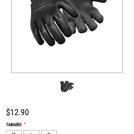
$12.90
*
TAMAÑO:
M
L
XL