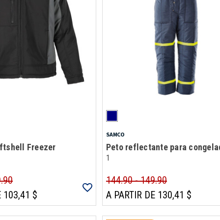
SAMCO
tshell Freezer
Peto reflectante para congela
1
9.90
144.90 - 149.90
 103,41 $
A PARTIR DE 130,41 $