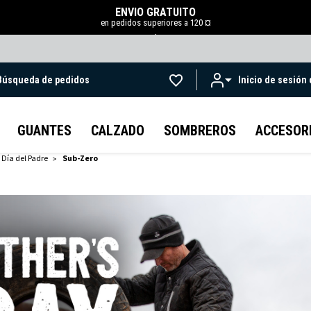
ENVÍO GRATUITO
en pedidos superiores a 120 ¤
.
Búsqueda de pedidos
Inicio de sesión
Ir al contenido principal
GUANTES
CALZADO
SOMBREROS
ACCESOR
 Día del Padre
Sub-Zero