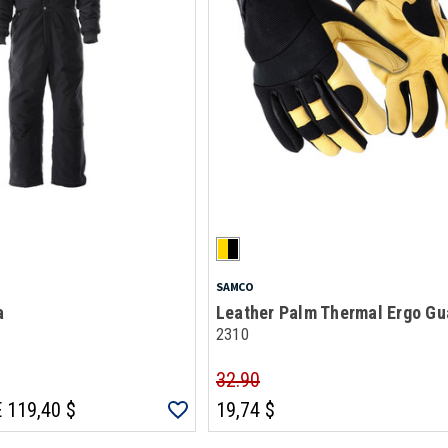
SAMCO
a
Leather Palm Thermal Ergo Gu
2310
32.90
 119,40 $
19,74 $