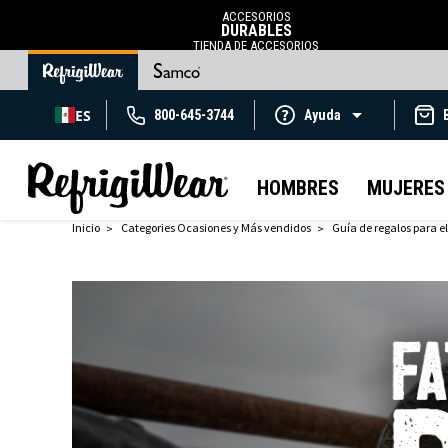
ACCESORIOS
DURABLES
TIENDA DE ACCESORIOS
ES
800-645-3744
Ayuda
HOMBRES
MUJERES
Inicio
Categories Ocasiones y Más vendidos
Guía de regalos para el