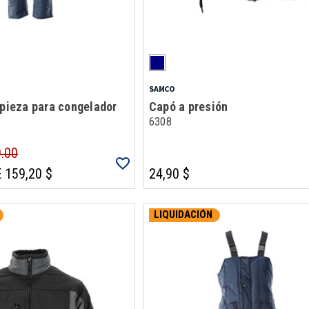
SAMCO
 pieza para congelador
Capó a presión
6308
9.00
 159,20 $
24,90 $
LIQUIDACIÓN