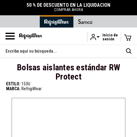
50 % DE DESCUENTO EN LA LIQUIDACIÓN
COMPRAR AHORA
Inicio de
sesión
Ir al contenido principal
Buscar
en
Bolsas aislantes estándar RW
Protect
ESTILO:
153U
MARCA:
RefrigiWear