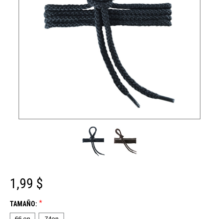
1,99 $
*
TAMAÑO:
66 en
74en