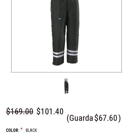
$169.00
$101.40
(Guarda
$67.60
)
*
COLOR:
BLACK