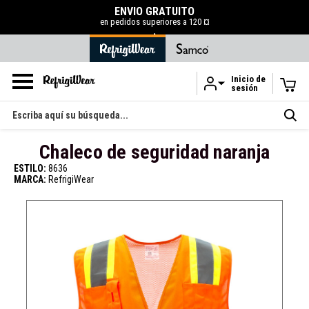
TO
50 % DE DESCUENTO EN LA LIQUIDACI
a 120 ¤
COMPRAR AHORA
Inicio de
sesión
Ir al contenido principal
Buscar
en
Chaleco de seguridad naranja
ESTILO:
8636
MARCA:
RefrigiWear