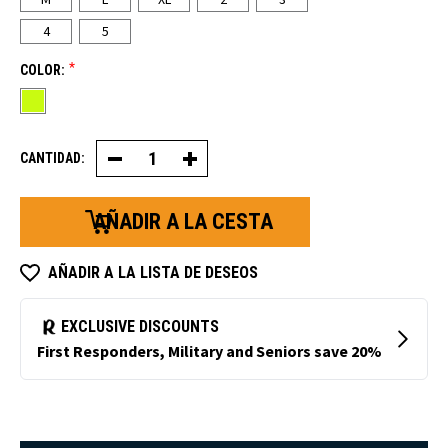
4
5
*
COLOR:
CANTIDAD:
Disminuir
Aumentar
la
la
cantidad
cantidad
de
de
chalecos
chalecos
de
de
seguridad
seguridad
de
de
AÑADIR A LA LISTA DE DESEOS
cal
cal