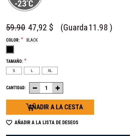
59.90
47,92 $
(Guarda
11.98
)
*
COLOR:
BLACK
*
TAMAÑO:
S
L
XL
CANTIDAD:
Disminuir
Aumentar
la
la
cantidad
cantidad
de
de
manoplas
manoplas
convertibles
convertibles
nórdicas
nórdicas
AÑADIR A LA LISTA DE DESEOS