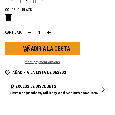
*
COLOR:
BLACK
CANTIDAD:
Decrease
Increase
Quantity
Quantity
of
of
Glacier
Glacier
Grip™
Grip™
Guante
Guante
More payment options
AÑADIR A LA LISTA DE DESEOS