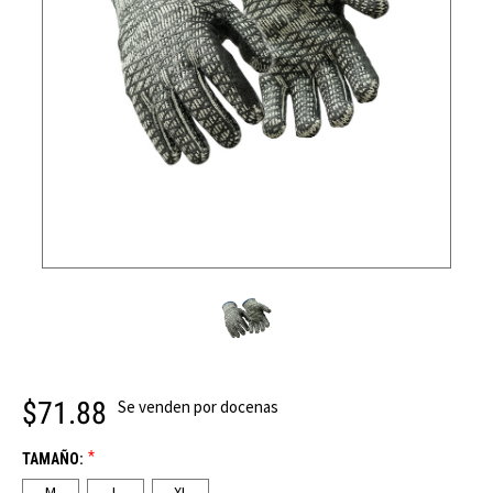
$71.88
Se venden por docenas
*
TAMAÑO:
M
L
XL