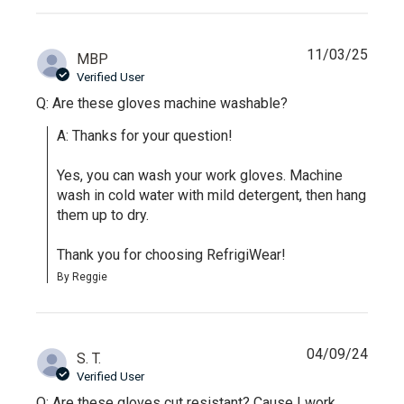
11/03/25
MBP
Verified User
Q: Are these gloves machine washable?
A: Thanks for your question!

Yes, you can wash your work gloves. Machine 
wash in cold water with mild detergent, then hang 
them up to dry.

Thank you for choosing RefrigiWear!
By Reggie
04/09/24
S. T.
Verified User
Q: Are these gloves cut resistant? Cause I work