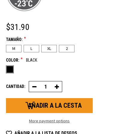
$31.90
*
TAMAÑO:
M
L
XL
2
*
COLOR:
BLACK
CANTIDAD:
Decrease
Increase
Quantity
Quantity
of
of
Grip
Grip
Gladiator
Gladiator
Guante
Guante
More payment options
AÑADIR A LA LISTA DE DESEOS