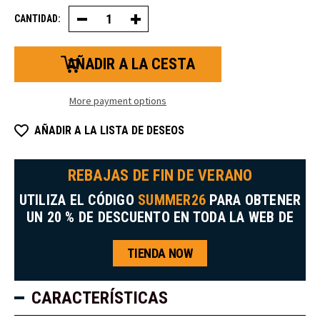
CANTIDAD:
Disminuir
Aumentar
la
la
cantidad
cantidad
de
de
botas
botas
con
Framer
puntera
6"
compuesta
400G
More payment options
aislante
con
Framer
puntera
6"
compuesta
AÑADIR A LA LISTA DE DESEOS
400G
aislante.
REBAJAS DE FIN DE VERANO
UTILIZA EL CÓDIGO
SUMMER26
PARA OBTENER
UN 20 % DE DESCUENTO EN TODA LA WEB DE
TIENDA NOW
CARACTERÍSTICAS