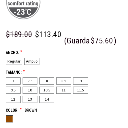
$189.00
$113.40
(Guarda
$75.60
)
*
ANCHO:
Regular
Amplio
*
TAMAÑO:
7
7.5
8
8.5
9
9.5
10
10.5
11
11.5
12
13
14
*
COLOR:
BROWN